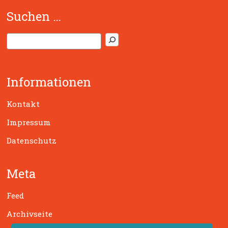
Suchen …
S
u
c
h
Informationen
e
n
Kontakt
Impressum
Datenschutz
Meta
Feed
Archivseite