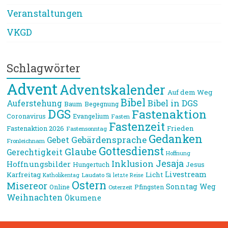
Veranstaltungen
VKGD
Schlagwörter
Advent
Adventskalender
Auf dem Weg
Bibel
Bibel in DGS
Auferstehung
Baum
Begegnung
DGS
Fastenaktion
Coronavirus
Evangelium
Fasten
Fastenzeit
Frieden
Fastenaktion 2026
Fastensonntag
Gedanken
Gebärdensprache
Gebet
Fronleichnam
Gottesdienst
Glaube
Gerechtigkeit
Hoffnung
Jesaja
Inklusion
Hoffnungsbilder
Jesus
Hungertuch
Livestream
Karfreitag
Licht
Laudato Si
Katholikentag
letzte Reise
Ostern
Misereor
Sonntag
Weg
Online
Pfingsten
Osterzeit
Weihnachten
Ökumene