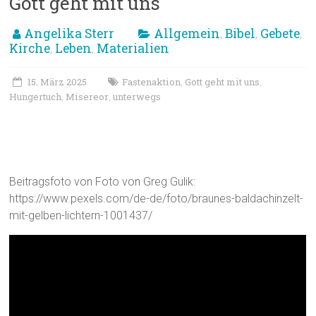
Gott geht mit uns
Angelika Sterr
Allgemein
Bibel
Gebete
,
,
,
Kirche
Leben
Materialien
,
,
15. März 2025
Fastenaktion
Gott geht mit uns
,
,
Hungertuch
Misereor
unterwegs
,
,
Impuls zum Misereor-Hungertuch
2025
Beitragsfoto von Foto von Greg Gulik:
https://www.pexels.com/de-de/foto/braunes-baldachinzelt-
mit-gelben-lichtern-1001437/