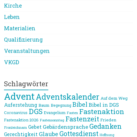
Kirche
Leben
Materialien
Qualifizierung
Veranstaltungen
VKGD
Schlagwörter
Advent
Adventskalender
Auf dem Weg
Bibel
Bibel in DGS
Auferstehung
Baum
Begegnung
DGS
Fastenaktion
Coronavirus
Evangelium
Fasten
Fastenzeit
Frieden
Fastenaktion 2026
Fastensonntag
Gedanken
Gebärdensprache
Gebet
Fronleichnam
Gottesdienst
Glaube
Gerechtigkeit
Hoffnung