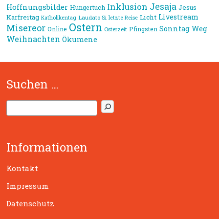
Jesaja
Inklusion
Hoffnungsbilder
Jesus
Hungertuch
Livestream
Karfreitag
Licht
Laudato Si
Katholikentag
letzte Reise
Ostern
Misereor
Sonntag
Weg
Online
Pfingsten
Osterzeit
Weihnachten
Ökumene
Suchen …
S
u
c
h
Informationen
e
n
Kontakt
Impressum
Datenschutz