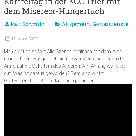
Karfreitag in der KGG Trier mit
dem Misereor-Hungertuch
Ralf Schmitz
Allgemein
Gottesdienste
,
15. April 2017
Man sieht es sofort: Alle Szenen beginnen mit dem, was
man auf dem Hungertuch sieht: Zwei Menschen legen die
Arme auf die Schultern des Anderen. Am Anfang war alles
gut. Was ist daraus geworden? Dem sind wir im
Gottesdienst am Karfreitag nachgegangen…