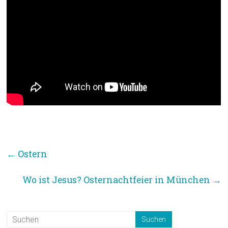
←
Ostern
Wo ist Jesus? Osternachtfeier in München
→