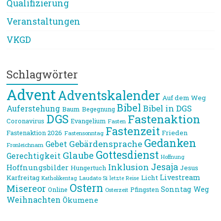
Qualifizierung
Veranstaltungen
VKGD
Schlagwörter
Advent
Adventskalender
Auf dem Weg
Bibel
Bibel in DGS
Auferstehung
Baum
Begegnung
DGS
Fastenaktion
Coronavirus
Evangelium
Fasten
Fastenzeit
Frieden
Fastenaktion 2026
Fastensonntag
Gedanken
Gebärdensprache
Gebet
Fronleichnam
Gottesdienst
Glaube
Gerechtigkeit
Hoffnung
Jesaja
Inklusion
Hoffnungsbilder
Jesus
Hungertuch
Livestream
Karfreitag
Licht
Laudato Si
Katholikentag
letzte Reise
Ostern
Misereor
Sonntag
Weg
Online
Pfingsten
Osterzeit
Weihnachten
Ökumene