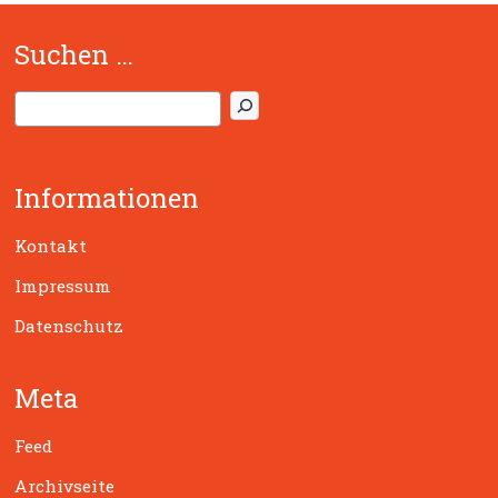
Suchen …
S
u
c
h
Informationen
e
n
Kontakt
Impressum
Datenschutz
Meta
Feed
Archivseite