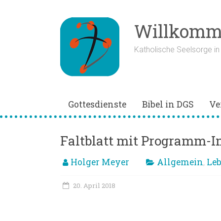
Zum
Inhalt
springen
Willkomme
Katholische Seelsorge i
Gottesdienste
Bibel in DGS
Ve
Faltblatt mit Programm-I
Holger Meyer
Allgemein
Le
,
20. April 2018
Katholikentag in Münst