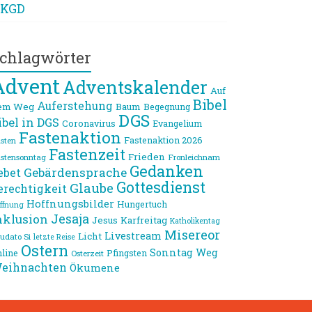
KGD
chlagwörter
Advent
Adventskalender
Auf
Bibel
Auferstehung
em Weg
Baum
Begegnung
DGS
ibel in DGS
Coronavirus
Evangelium
Fastenaktion
Fastenaktion 2026
sten
Fastenzeit
Frieden
stensonntag
Fronleichnam
Gedanken
Gebärdensprache
ebet
Gottesdienst
Glaube
erechtigkeit
Hoffnungsbilder
Hungertuch
ffnung
Jesaja
nklusion
Jesus
Karfreitag
Katholikentag
Misereor
Livestream
Licht
udato Si
letzte Reise
Ostern
Sonntag
Weg
line
Pfingsten
Osterzeit
eihnachten
Ökumene