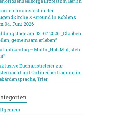
ehörlosenseelsorge Erzbistum Berlin
ronleichnamsfest in der
ugendkirche X-Ground in Koblenz
m 04. Juni 2026
ildungstage am 03.-07.2026: „Glauben
eilen, gemeinsam erleben“
atholikentag – Motto „Hab Mut, steh
uf“
nklusive Eucharistiefeier zur
sternacht mit Onlineübertragung in
ebärdensprache, Trier
ategorien
llgemein