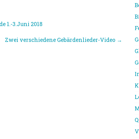
B
B
e 1.-3.Juni 2018
F
G
Zwei verschiedene Gebärdenlieder-Video
→
G
G
I
K
L
M
Q
V