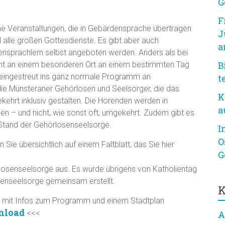
m-Infos hier herunterladen
G
F
che Veranstaltungen, die in Gebärdensprache übertragen
J
 alle großen Gottesdienste. Es gibt aber auch
a
ensprachlern selbst angeboten werden. Anders als bei
icht an einem besonderen Ort an einem bestimmten Tag
B
e eingestreut ins ganz normale Programm an
t
die Münsteraner Gehörlosen und Seelsorger, die das
K
kehrt inklusiv gestalten. Die Hörenden werden in
a
n – und nicht, wie sonst oft, umgekehrt. Zudem gibt es
 Stand der Gehörlosenseelsorge.
I
O
Sie übersichtlich auf einem Faltblatt, das Sie hier
G
osenseelsorge aus. Es wurde übrigens von Katholientag
tenseelsorge gemeinsam erstellt.
K
re mit Infos zum Programm und einem Stadtplan
nload
<<<
A