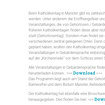
Faltblätter mit Program
Beim Katholikentag in Münster gibt es zahlrei
werden. Unter anderem die Eröffnungsfeier und
Veranstaltungen, die von Gehörlosen / Gebärd
früheren Katholikentagen finden diese aber n
statt (Gehörlosentag). Sondern man findet si
verschiedenen zentral gelegenen Orten. Denn 
geplant haben, wollten den Katholikentag umge
Veranstaltungen in Gebärdensprache einbezoge
auf der „Kirchenmeile“ vor dem Schloss einen
Alle Veranstaltungen in Gebärdensprache finden 
Download
herunterladen können. >>>
<<<
Das Programm liegt auch am Stand der Gehörl
Barrierefrei und dem Bistum Münster, Behinder
Der Katholikentag hat ebenfalls eine Broschü
Dow
herausgegeben. Den finden Sie hier: >>>