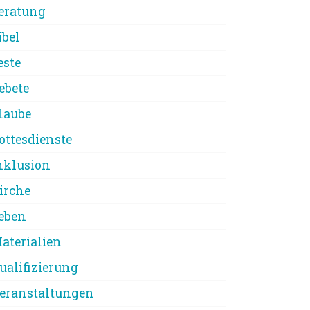
eratung
ibel
este
ebete
laube
ottesdienste
nklusion
irche
eben
aterialien
ualifizierung
eranstaltungen