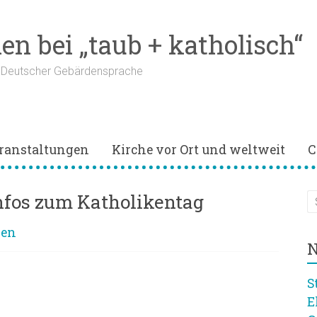
n bei „taub + katholisch“
n Deutscher Gebärdensprache
ranstaltungen
Kirche vor Ort und weltweit
C
nfos zum Katholikentag
ben
N
S
er mit Gebärdensprache
E