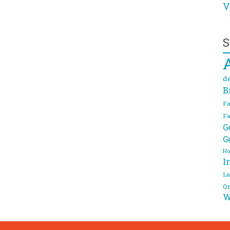
V
S
d
B
Fa
Fa
G
G
Ho
I
La
On
W