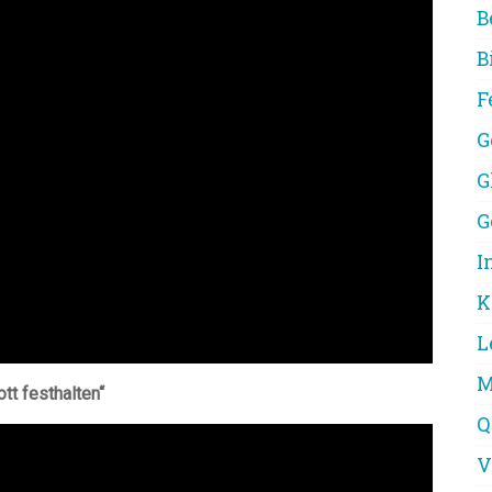
B
B
F
G
G
G
I
K
L
M
tt festhalten“
Q
V