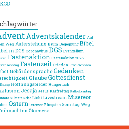
KGD
chlagwörter
Advent
Adventskalender
Auf
Bibel
Auferstehung
em Weg
Baum
Begegnung
DGS
ibel in DGS
Coronavirus
Evangelium
Fastenaktion
Fastenaktion 2026
sten
Fastenzeit
Frieden
stensonntag
Fronleichnam
Gedanken
Gebärdensprache
ebet
Gottesdienst
Glaube
erechtigkeit
Hoffnungsbilder
Hungertuch
ffnung
Jesaja
nklusion
Jesus
Karfreitag
Katholikentag
Misereor
Livestream
Licht
udato Si
letzte Reise
Ostern
Sonntag
Weg
line
Pfingsten
Osterzeit
eihnachten
Ökumene