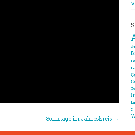
V
S
d
B
Fa
Fa
G
G
Ho
I
La
On
W
Sonntage im Jahreskreis
→