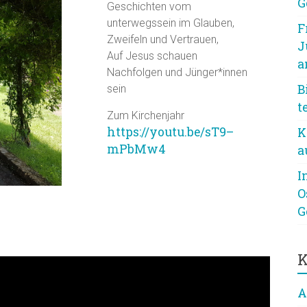
G
Geschichten vom
unterwegssein im Glauben,
F
Zweifeln und Vertrauen,
J
Auf Jesus schauen
a
Nachfolgen und Jünger*innen
B
sein
t
Zum Kirchenjahr
https://youtu.be/sT9–
K
mPbMw4
a
I
O
G
K
A