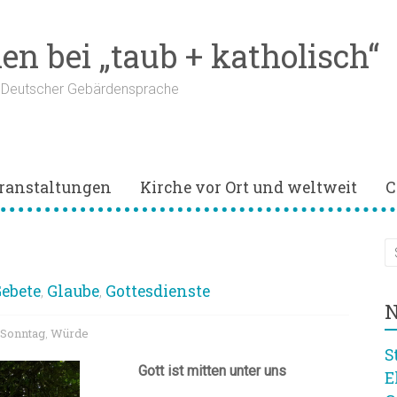
n bei „taub + katholisch“
n Deutscher Gebärdensprache
ranstaltungen
Kirche vor Ort und weltweit
C
ebete
Glaube
Gottesdienste
,
,
N
Sonntag
Würde
,
S
Gott ist mitten unter uns
E