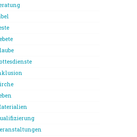
eratung
ibel
este
ebete
laube
ottesdienste
nklusion
irche
eben
aterialien
ualifizierung
eranstaltungen