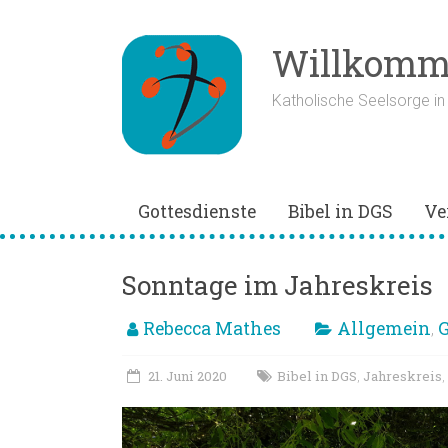
Zum
Inhalt
springen
Willkomme
Katholische Seelsorge i
Gottesdienste
Bibel in DGS
Ve
Sonntage im Jahreskreis
Rebecca Mathes
Allgemein
G
,
21. Juni 2020
Bibel in DGS
Jahreskreis
,
,