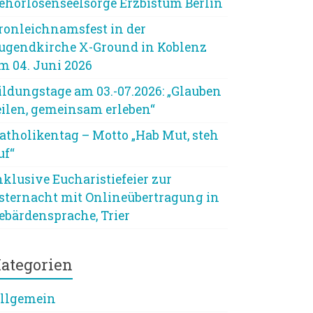
ehörlosenseelsorge Erzbistum Berlin
ronleichnamsfest in der
ugendkirche X-Ground in Koblenz
m 04. Juni 2026
ildungstage am 03.-07.2026: „Glauben
eilen, gemeinsam erleben“
atholikentag – Motto „Hab Mut, steh
uf“
nklusive Eucharistiefeier zur
sternacht mit Onlineübertragung in
ebärdensprache, Trier
ategorien
llgemein