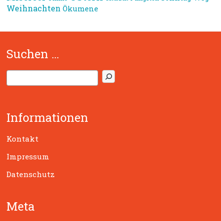
Weihnachten
Ökumene
Suchen …
S
u
c
h
Informationen
e
n
Kontakt
Impressum
Datenschutz
Meta