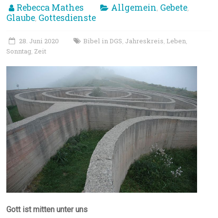
Rebecca Mathes
Allgemein
Gebete
,
,
Glaube
Gottesdienste
,
28. Juni 2020
Bibel in DGS
Jahreskreis
Leben
,
,
,
Sonntag
Zeit
,
Gott ist mitten unter uns