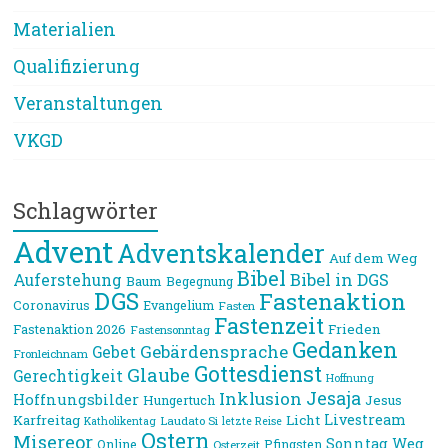
Materialien
Qualifizierung
Veranstaltungen
VKGD
Schlagwörter
Advent
Adventskalender
Auf dem Weg
Bibel
Bibel in DGS
Auferstehung
Baum
Begegnung
DGS
Fastenaktion
Coronavirus
Evangelium
Fasten
Fastenzeit
Frieden
Fastenaktion 2026
Fastensonntag
Gedanken
Gebärdensprache
Gebet
Fronleichnam
Gottesdienst
Glaube
Gerechtigkeit
Hoffnung
Jesaja
Inklusion
Hoffnungsbilder
Jesus
Hungertuch
Livestream
Karfreitag
Licht
Laudato Si
Katholikentag
letzte Reise
Ostern
Misereor
Sonntag
Weg
Online
Pfingsten
Osterzeit