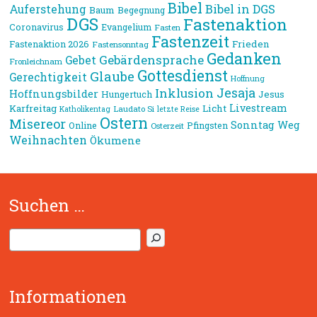
Bibel
Bibel in DGS
Auferstehung
Baum
Begegnung
DGS
Fastenaktion
Coronavirus
Evangelium
Fasten
Fastenzeit
Frieden
Fastenaktion 2026
Fastensonntag
Gedanken
Gebärdensprache
Gebet
Fronleichnam
Gottesdienst
Glaube
Gerechtigkeit
Hoffnung
Jesaja
Inklusion
Hoffnungsbilder
Jesus
Hungertuch
Livestream
Karfreitag
Licht
Laudato Si
Katholikentag
letzte Reise
Ostern
Misereor
Sonntag
Weg
Online
Pfingsten
Osterzeit
Weihnachten
Ökumene
Suchen …
S
u
c
h
Informationen
e
n