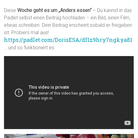
Diese
Woche geht es um „Anders essen“
– Du kannst in das
Padlet selbst einen Beitrag hochladen – ein Bild, einen Film,
etwas schreiben. Dein Beitrag erscheint sobald er freigeben
ist. Probiers mal aus!
https://padlet.com/DorisESA/df1z9hry7ngkya81
….und so funktioniert es: