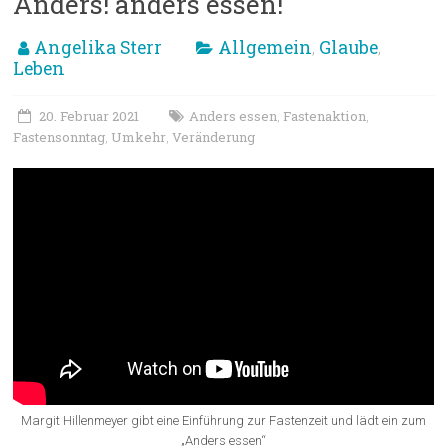
Anders! anders essen!
Angelika Sterr
Allgemein
Glaube
,
,
Leben
20. Februar 2021
Anders essen
Fastenaktion
,
,
Fastensonntag
Umkehr
Veränderung
,
,
Margit Hillenmeyer gibt eine Einführung zur Fastenzeit und lädt ein zum
„Anders essen“