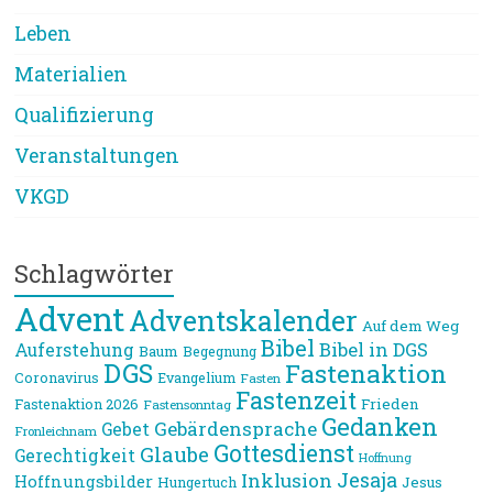
Leben
Materialien
Qualifizierung
Veranstaltungen
VKGD
Schlagwörter
Advent
Adventskalender
Auf dem Weg
Bibel
Bibel in DGS
Auferstehung
Baum
Begegnung
DGS
Fastenaktion
Coronavirus
Evangelium
Fasten
Fastenzeit
Frieden
Fastenaktion 2026
Fastensonntag
Gedanken
Gebärdensprache
Gebet
Fronleichnam
Gottesdienst
Glaube
Gerechtigkeit
Hoffnung
Jesaja
Inklusion
Hoffnungsbilder
Jesus
Hungertuch