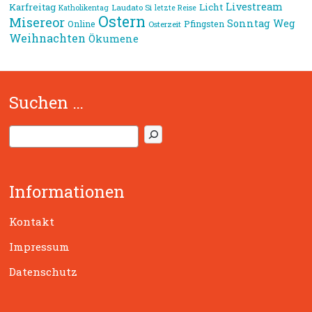
Livestream
Karfreitag
Licht
Laudato Si
Katholikentag
letzte Reise
Ostern
Misereor
Sonntag
Weg
Online
Pfingsten
Osterzeit
Weihnachten
Ökumene
Suchen …
S
u
c
h
Informationen
e
n
Kontakt
Impressum
Datenschutz