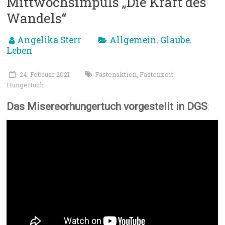
Mittwochsimpuls „Die Kraft des
Wandels“
Angelika Sterr
Allgemein
Glaube
,
,
Leben
24. Februar 2021
Fastenaktion
Fastenzeit
,
,
Hungertuch
Das Misereorhungertuch vorgestellt in DGS
: