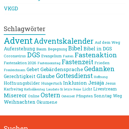
VKGD
Schlagwörter
Advent
Adventskalender
Auf dem Weg
Bibel
Bibel in DGS
Auferstehung
Baum
Begegnung
DGS
Fastenaktion
Coronavirus
Evangelium
Fasten
Fastenzeit
Frieden
Fastenaktion 2026
Fastensonntag
Gedanken
Gebärdensprache
Gebet
Fronleichnam
Gottesdienst
Glaube
Gerechtigkeit
Hoffnung
Jesaja
Inklusion
Hoffnungsbilder
Jesus
Hungertuch
Livestream
Karfreitag
Licht
Laudato Si
Katholikentag
letzte Reise
Ostern
Misereor
Sonntag
Weg
Online
Pfingsten
Osterzeit
Weihnachten
Ökumene
Suchen …