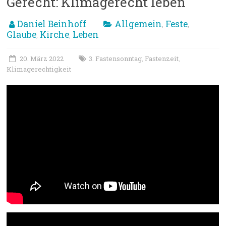
Gerecht: Klimagerecht leben
Daniel Beinhoff
Allgemein
Feste
,
,
Glaube
Kirche
Leben
,
,
20. März 2022
3. Fastensonntag
Fastenzeit
,
,
Klimagerechtigkeit