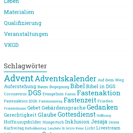
Leben
Materialien
Qualifizierung
Veranstaltungen
VKGD
Schlagwörter
Advent
Adventskalender
Auf dem Weg
Bibel
Bibel in DGS
Auferstehung
Baum
Begegnung
DGS
Fastenaktion
Coronavirus
Evangelium
Fasten
Fastenzeit
Frieden
Fastenaktion 2026
Fastensonntag
Gedanken
Gebärdensprache
Gebet
Fronleichnam
Gottesdienst
Glaube
Gerechtigkeit
Hoffnung
Jesaja
Inklusion
Hoffnungsbilder
Jesus
Hungertuch
Livestream
Karfreitag
Licht
Laudato Si
Katholikentag
letzte Reise