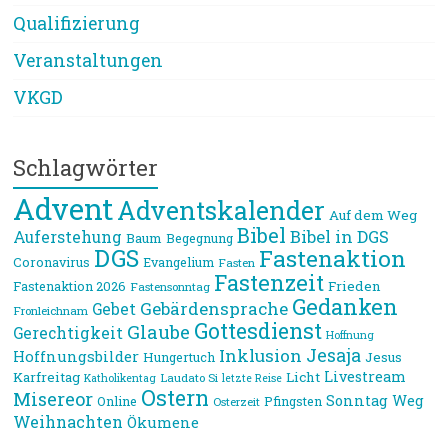
Qualifizierung
Veranstaltungen
VKGD
Schlagwörter
Advent
Adventskalender
Auf dem Weg
Bibel
Bibel in DGS
Auferstehung
Baum
Begegnung
DGS
Fastenaktion
Coronavirus
Evangelium
Fasten
Fastenzeit
Frieden
Fastenaktion 2026
Fastensonntag
Gedanken
Gebärdensprache
Gebet
Fronleichnam
Gottesdienst
Glaube
Gerechtigkeit
Hoffnung
Jesaja
Inklusion
Hoffnungsbilder
Jesus
Hungertuch
Livestream
Karfreitag
Licht
Laudato Si
Katholikentag
letzte Reise
Ostern
Misereor
Sonntag
Weg
Online
Pfingsten
Osterzeit
Weihnachten
Ökumene