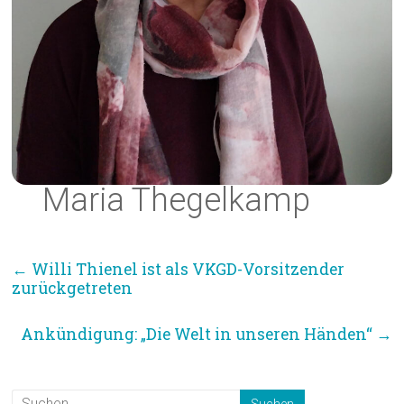
Maria Thegelkamp
←
Willi Thienel ist als VKGD-Vorsitzender
zurückgetreten
Ankündigung: „Die Welt in unseren Händen“
→