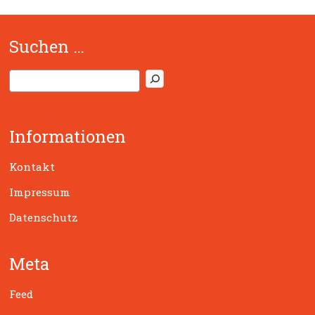
Suchen …
S
u
c
h
Informationen
e
n
Kontakt
Impressum
Datenschutz
Meta
Feed