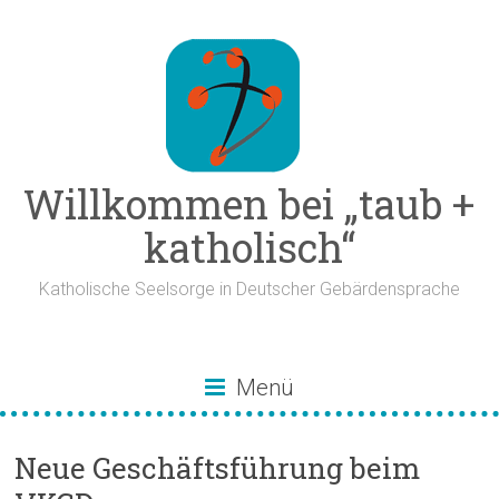
Zum
Inhalt
springen
Willkommen bei „taub +
katholisch“
Katholische Seelsorge in Deutscher Gebärdensprache
Menü
Neue Geschäftsführung beim