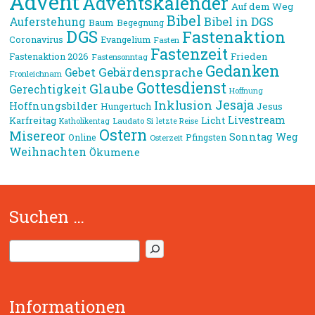
Advent
Adventskalender
Auf dem Weg
Bibel
Bibel in DGS
Auferstehung
Baum
Begegnung
DGS
Fastenaktion
Coronavirus
Evangelium
Fasten
Fastenzeit
Frieden
Fastenaktion 2026
Fastensonntag
Gedanken
Gebärdensprache
Gebet
Fronleichnam
Gottesdienst
Glaube
Gerechtigkeit
Hoffnung
Jesaja
Inklusion
Hoffnungsbilder
Jesus
Hungertuch
Livestream
Karfreitag
Licht
Laudato Si
Katholikentag
letzte Reise
Ostern
Misereor
Sonntag
Weg
Online
Pfingsten
Osterzeit
Weihnachten
Ökumene
Suchen …
S
u
c
h
Informationen
e