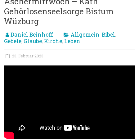
Aschermittwoch – Kath.
Gehörlosenseelsorge Bistum
Wüzburg
Daniel Beinhoff
Allgemein
Bibel
,
,
Gebete
Glaube
Kirche
Leben
,
,
,
23. Februar 2023