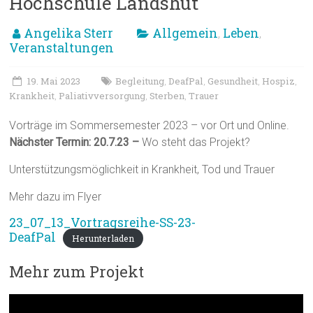
Hochschule Landshut
Angelika Sterr
Allgemein
Leben
,
,
Veranstaltungen
19. Mai 2023
Begleitung
DeafPal
Gesundheit
Hospiz
,
,
,
,
Krankheit
Paliativversorgung
Sterben
Trauer
,
,
,
Vorträge im Sommersemester 2023 – vor Ort und Online.
Nächster Termin: 20.7.23 –
Wo steht das Projekt?
Unterstützungsmöglichkeit in Krankheit, Tod und Trauer
Mehr dazu im Flyer
23_07_13_Vortragsreihe-SS-23-
DeafPal
Herunterladen
Mehr zum Projekt