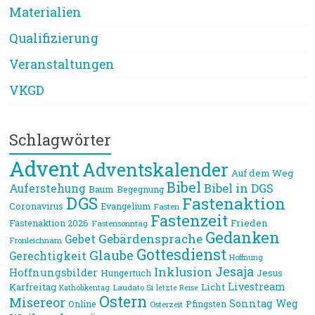
Materialien
Qualifizierung
Veranstaltungen
VKGD
Schlagwörter
Advent
Adventskalender
Auf dem Weg
Bibel
Bibel in DGS
Auferstehung
Baum
Begegnung
DGS
Fastenaktion
Coronavirus
Evangelium
Fasten
Fastenzeit
Frieden
Fastenaktion 2026
Fastensonntag
Gedanken
Gebärdensprache
Gebet
Fronleichnam
Gottesdienst
Glaube
Gerechtigkeit
Hoffnung
Jesaja
Inklusion
Hoffnungsbilder
Jesus
Hungertuch
Livestream
Karfreitag
Licht
Laudato Si
Katholikentag
letzte Reise
Ostern
Misereor
Sonntag
Weg
Online
Pfingsten
Osterzeit