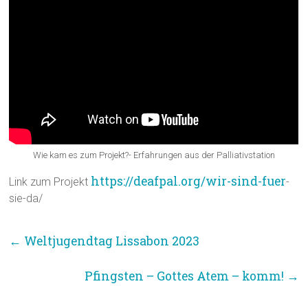
Wie kam es zum Projekt?- Erfahrungen aus der Palliativstation
https://deafpal.org/wir-sind-fuer
Link zum Projekt
-
sie-da/
←
Weltjugendtag Lissabon 2023
Pfingsten – Gottes Atem – komm!
→