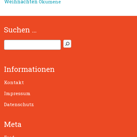
Weihnachten
Ökumene
Suchen …
S
u
c
h
Informationen
e
n
Kontakt
Impressum
Datenschutz
Meta