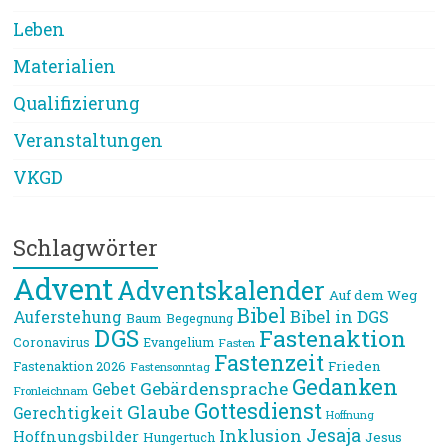
Leben
Materialien
Qualifizierung
Veranstaltungen
VKGD
Schlagwörter
Advent
Adventskalender
Auf dem Weg
Bibel
Bibel in DGS
Auferstehung
Baum
Begegnung
DGS
Fastenaktion
Coronavirus
Evangelium
Fasten
Fastenzeit
Frieden
Fastenaktion 2026
Fastensonntag
Gedanken
Gebärdensprache
Gebet
Fronleichnam
Gottesdienst
Glaube
Gerechtigkeit
Hoffnung
Jesaja
Inklusion
Hoffnungsbilder
Jesus
Hungertuch