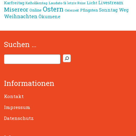
Livestream
Karfreitag
Licht
Laudato Si
Katholikentag
letzte Reise
Ostern
Misereor
Sonntag
Weg
Online
Pfingsten
Osterzeit
Weihnachten
Ökumene
Suchen …
S
u
c
h
Informationen
e
n
Kontakt
Impressum
Datenschutz