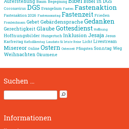
Bibel
Bibel in DGS
Auferstehung
Baum
Begegnung
DGS
Fastenaktion
Coronavirus
Evangelium
Fasten
Fastenzeit
Frieden
Fastenaktion 2026
Fastensonntag
Gedanken
Gebärdensprache
Gebet
Fronleichnam
Gottesdienst
Glaube
Gerechtigkeit
Hoffnung
Jesaja
Inklusion
Hoffnungsbilder
Jesus
Hungertuch
Livestream
Karfreitag
Licht
Laudato Si
Katholikentag
letzte Reise
Ostern
Misereor
Sonntag
Weg
Online
Pfingsten
Osterzeit
Weihnachten
Ökumene
Suchen …
S
u
c
h
Informationen
e
n