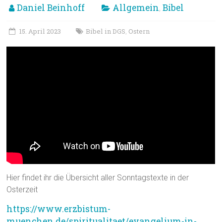
Daniel Beinhoff
Allgemein
Bibel
,
15. April 2023
Bibel in DGS
Ostern
,
Hier findet ihr die Übersicht aller Sonntagstexte in der
Osterzeit
https://www.erzbistum-
muenchen.de/spiritualitaet/evangelium-in-