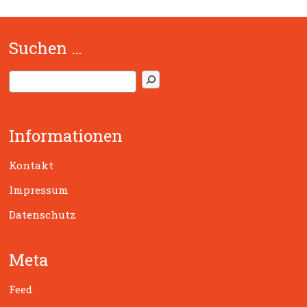
Suchen …
S
u
c
h
Informationen
e
n
Kontakt
Impressum
Datenschutz
Meta
Feed