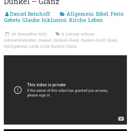
Dunkel – Glanz
Daniel Beinhoff
Allgemein
Bibel
Feste
,
,
,
Gebete
Glaube
Inklusion
Kirche
Leben
,
,
,
,
24. Dezember 2023
4. Advent
Advent
,
,
Adventskalender
Dunkel
Dunkel-Glanz
Dunkel-Licht
Glanz
,
,
,
,
,
Heiligabend
Licht
Licht-Dunkel-Glanz
,
,