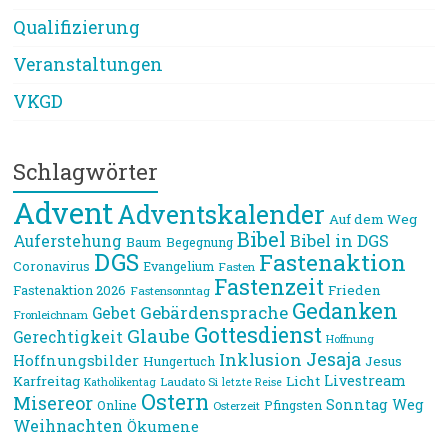
Qualifizierung
Veranstaltungen
VKGD
Schlagwörter
Advent
Adventskalender
Auf dem Weg
Bibel
Bibel in DGS
Auferstehung
Baum
Begegnung
DGS
Fastenaktion
Coronavirus
Evangelium
Fasten
Fastenzeit
Frieden
Fastenaktion 2026
Fastensonntag
Gedanken
Gebärdensprache
Gebet
Fronleichnam
Gottesdienst
Glaube
Gerechtigkeit
Hoffnung
Jesaja
Inklusion
Hoffnungsbilder
Jesus
Hungertuch
Livestream
Karfreitag
Licht
Laudato Si
Katholikentag
letzte Reise
Ostern
Misereor
Sonntag
Weg
Online
Pfingsten
Osterzeit
Weihnachten
Ökumene