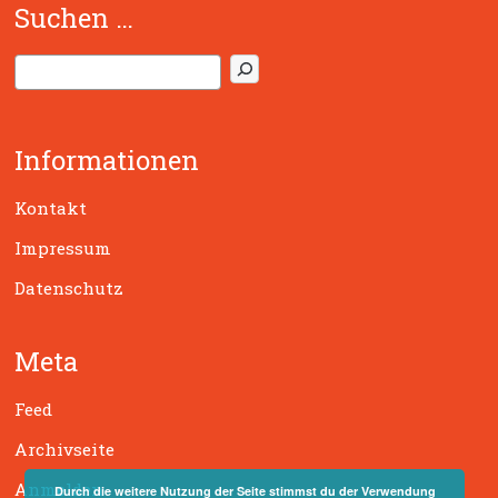
Suchen …
S
u
c
h
Informationen
e
n
Kontakt
Impressum
Datenschutz
Meta
Feed
Archivseite
Anmelden
Durch die weitere Nutzung der Seite stimmst du der Verwendung