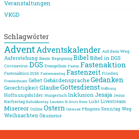
Veranstaltungen
VKGD
Schlagwörter
Advent
Adventskalender
Auf dem Weg
Bibel
Bibel in DGS
Auferstehung
Baum
Begegnung
DGS
Fastenaktion
Coronavirus
Evangelium
Fasten
Fastenzeit
Frieden
Fastenaktion 2026
Fastensonntag
Gedanken
Gebärdensprache
Gebet
Fronleichnam
Gottesdienst
Glaube
Gerechtigkeit
Hoffnung
Jesaja
Inklusion
Hoffnungsbilder
Jesus
Hungertuch
Livestream
Karfreitag
Licht
Laudato Si
Katholikentag
letzte Reise
Ostern
Misereor
Sonntag
Weg
Online
Pfingsten
Osterzeit
Weihnachten
Ökumene