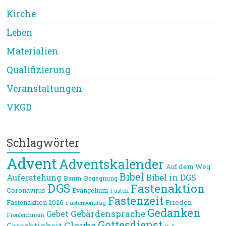
Kirche
Leben
Materialien
Qualifizierung
Veranstaltungen
VKGD
Schlagwörter
Advent
Adventskalender
Auf dem Weg
Bibel
Bibel in DGS
Auferstehung
Baum
Begegnung
DGS
Fastenaktion
Coronavirus
Evangelium
Fasten
Fastenzeit
Frieden
Fastenaktion 2026
Fastensonntag
Gedanken
Gebärdensprache
Gebet
Fronleichnam
Gottesdienst
Glaube
Gerechtigkeit