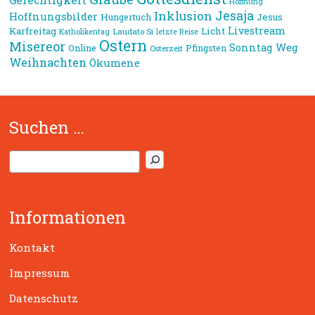
Hoffnung
Jesaja
Inklusion
Hoffnungsbilder
Jesus
Hungertuch
Livestream
Karfreitag
Licht
Laudato Si
Katholikentag
letzte Reise
Ostern
Misereor
Sonntag
Weg
Online
Pfingsten
Osterzeit
Weihnachten
Ökumene
Suchen …
S
u
c
h
Informationen
e
n
Kontakt
Impressum
Datenschutz