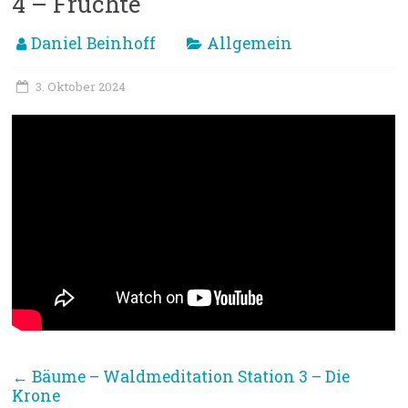
4 – Früchte
Daniel Beinhoff
Allgemein
3. Oktober 2024
←
Bäume – Waldmeditation Station 3 – Die
Krone