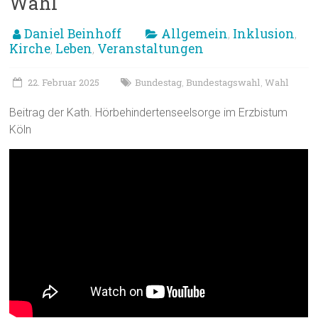
Wahl
Daniel Beinhoff
Allgemein
Inklusion
,
,
Kirche
Leben
Veranstaltungen
,
,
22. Februar 2025
Bundestag
Bundestagswahl
Wahl
,
,
Beitrag der Kath. Hörbehindertenseelsorge im Erzbistum
Köln