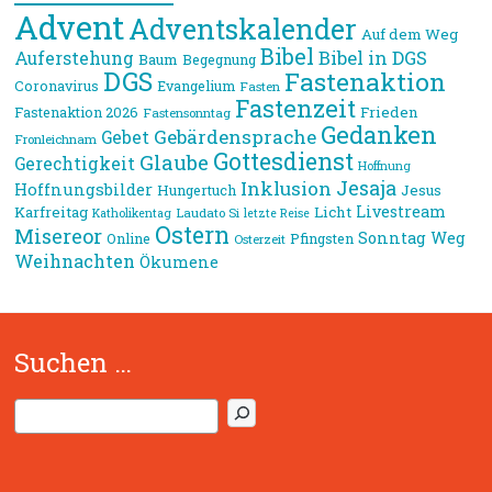
Advent
Adventskalender
Auf dem Weg
Bibel
Bibel in DGS
Auferstehung
Baum
Begegnung
DGS
Fastenaktion
Coronavirus
Evangelium
Fasten
Fastenzeit
Frieden
Fastenaktion 2026
Fastensonntag
Gedanken
Gebärdensprache
Gebet
Fronleichnam
Gottesdienst
Glaube
Gerechtigkeit
Hoffnung
Jesaja
Inklusion
Hoffnungsbilder
Jesus
Hungertuch
Livestream
Karfreitag
Licht
Laudato Si
Katholikentag
letzte Reise
Ostern
Misereor
Sonntag
Weg
Online
Pfingsten
Osterzeit
Weihnachten
Ökumene
Suchen …
S
u
c
h