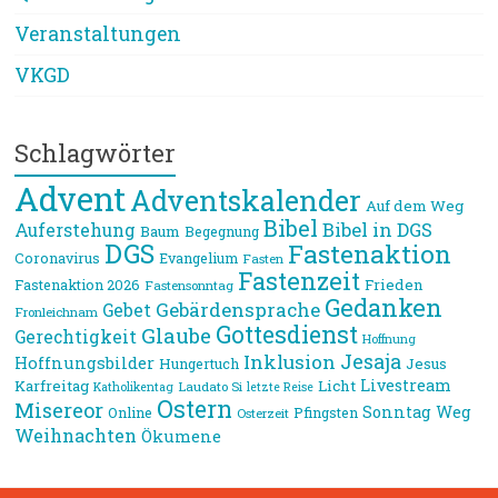
Veranstaltungen
VKGD
Schlagwörter
Advent
Adventskalender
Auf dem Weg
Bibel
Bibel in DGS
Auferstehung
Baum
Begegnung
DGS
Fastenaktion
Coronavirus
Evangelium
Fasten
Fastenzeit
Frieden
Fastenaktion 2026
Fastensonntag
Gedanken
Gebärdensprache
Gebet
Fronleichnam
Gottesdienst
Glaube
Gerechtigkeit
Hoffnung
Jesaja
Inklusion
Hoffnungsbilder
Jesus
Hungertuch
Livestream
Karfreitag
Licht
Laudato Si
Katholikentag
letzte Reise
Ostern
Misereor
Sonntag
Weg
Online
Pfingsten
Osterzeit
Weihnachten
Ökumene