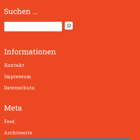
Suchen …
S
u
c
h
Informationen
e
n
Kontakt
Impressum
Datenschutz
Meta
Feed
Archivseite