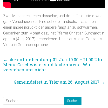
Zwei Menschen sehen dasselbe, und doch fühlen sie etwas
ganz Verschiedenes. Eine schöne Landschaft lässt den
einen unbeeindruckt, der andere fängt an zu schwärmen.
Gedanken zum Monat dazu hat Pfarrer Christian Burkhardt in
epheta (Aug. 2017) geschrieben. Und hier ist das Ganze als
Video in Gebärdensprache.
←
bke-online beratung: 31. Juli 19.00 – 21.00 Uhr:
Meine Geschwister sind taub/hörend. Wir
verstehen uns nicht…
Gemeindefest in Trier am 26. August 2017
→