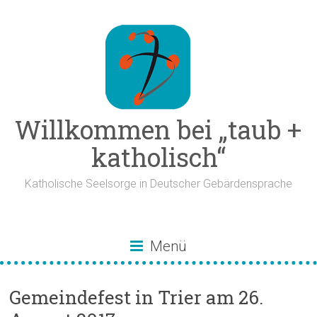
Zum
Inhalt
springen
Willkommen bei „taub +
katholisch“
Katholische Seelsorge in Deutscher Gebärdensprache
Menü
Gemeindefest in Trier am 26.