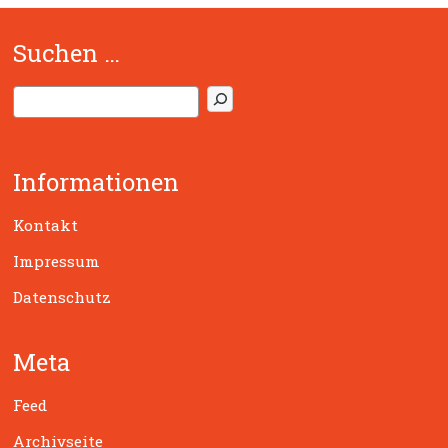
Suchen …
S
u
c
h
Informationen
e
n
Kontakt
Impressum
Datenschutz
Meta
Feed
Archivseite