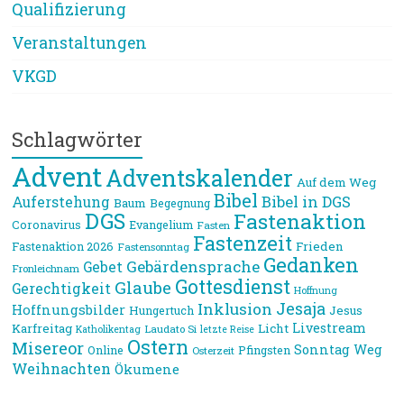
Qualifizierung
Veranstaltungen
VKGD
Schlagwörter
Advent
Adventskalender
Auf dem Weg
Bibel
Bibel in DGS
Auferstehung
Baum
Begegnung
DGS
Fastenaktion
Coronavirus
Evangelium
Fasten
Fastenzeit
Frieden
Fastenaktion 2026
Fastensonntag
Gedanken
Gebärdensprache
Gebet
Fronleichnam
Gottesdienst
Glaube
Gerechtigkeit
Hoffnung
Jesaja
Inklusion
Hoffnungsbilder
Jesus
Hungertuch
Livestream
Karfreitag
Licht
Laudato Si
Katholikentag
letzte Reise
Ostern
Misereor
Sonntag
Weg
Online
Pfingsten
Osterzeit
Weihnachten
Ökumene