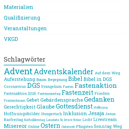
Materialien
Qualifizierung
Veranstaltungen
VKGD
Schlagwörter
Advent
Adventskalender
Auf dem Weg
Bibel
Bibel in DGS
Auferstehung
Baum
Begegnung
DGS
Fastenaktion
Coronavirus
Evangelium
Fasten
Fastenzeit
Frieden
Fastenaktion 2026
Fastensonntag
Gedanken
Gebärdensprache
Gebet
Fronleichnam
Gottesdienst
Glaube
Gerechtigkeit
Hoffnung
Jesaja
Inklusion
Hoffnungsbilder
Jesus
Hungertuch
Livestream
Karfreitag
Licht
Laudato Si
Katholikentag
letzte Reise
Ostern
Misereor
Sonntag
Weg
Online
Pfingsten
Osterzeit