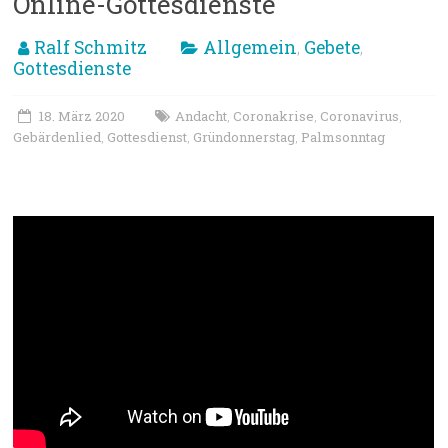
Online-Gottesdienste
Ralf Schmitz
Allgemein
Gebete
,
,
Gottesdienste
18. März 2020
Andacht
Coronakrise
Coronavirus
,
,
,
Gebärdenlied
Gottesdienst
Gründonnerstag
Palmsonntag
,
,
,
Andacht zu Ostern