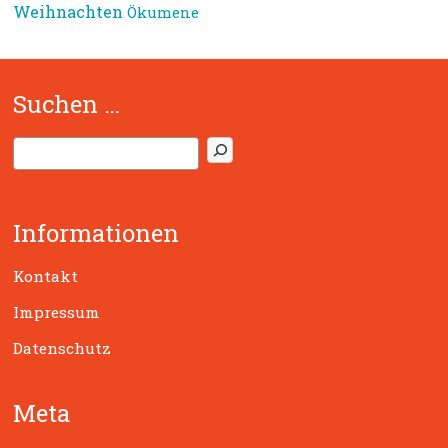
Weihnachten
Ökumene
Suchen …
S
u
c
h
Informationen
e
n
Kontakt
Impressum
Datenschutz
Meta