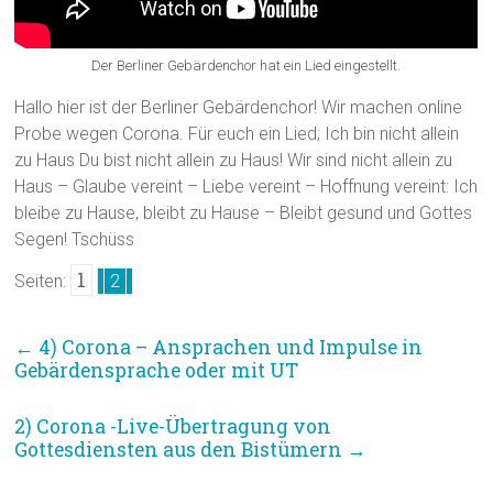
Der Berliner Gebärdenchor hat ein Lied eingestellt.
Hallo hier ist der Berliner Gebärdenchor! Wir machen online
Probe wegen Corona. Für euch ein Lied; Ich bin nicht allein
zu Haus Du bist nicht allein zu Haus! Wir sind nicht allein zu
Haus – Glaube vereint – Liebe vereint – Hoffnung vereint: Ich
bleibe zu Hause, bleibt zu Hause – Bleibt gesund und Gottes
Segen! Tschüss
1
Seiten:
2
←
4) Corona – Ansprachen und Impulse in
Gebärdensprache oder mit UT
2) Corona -Live-Übertragung von
Gottesdiensten aus den Bistümern
→