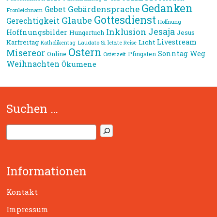
Gedanken
Gebärdensprache
Gebet
Fronleichnam
Gottesdienst
Glaube
Gerechtigkeit
Hoffnung
Jesaja
Inklusion
Hoffnungsbilder
Jesus
Hungertuch
Livestream
Karfreitag
Licht
Laudato Si
Katholikentag
letzte Reise
Ostern
Misereor
Sonntag
Weg
Online
Pfingsten
Osterzeit
Weihnachten
Ökumene
Suchen …
S
u
c
h
Informationen
e
n
Kontakt
Impressum