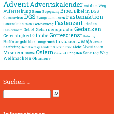
Advent
Adventskalender
Auf dem Weg
Bibel
Bibel in DGS
Auferstehung
Baum
Begegnung
DGS
Fastenaktion
Coronavirus
Evangelium
Fasten
Fastenzeit
Frieden
Fastenaktion 2026
Fastensonntag
Gedanken
Gebärdensprache
Gebet
Fronleichnam
Gottesdienst
Glaube
Gerechtigkeit
Hoffnung
Jesaja
Inklusion
Hoffnungsbilder
Jesus
Hungertuch
Livestream
Karfreitag
Licht
Laudato Si
Katholikentag
letzte Reise
Ostern
Misereor
Sonntag
Weg
Online
Pfingsten
Osterzeit
Weihnachten
Ökumene
Suchen …
S
u
c
h
e