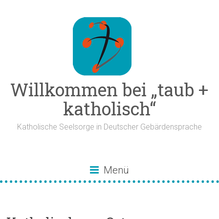
Zum
Inhalt
springen
Willkommen bei „taub +
katholisch“
Katholische Seelsorge in Deutscher Gebärdensprache
Menü
Katholisch vor Ort