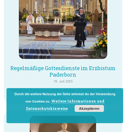
Regelmäßige Gottesdienste im Erzbistum
Paderborn
19. Juli 2025
Herzliche Einladung jeden ersten Sonntag im Monat
Durch die weitere Nutzung der Seite stimmst du der Verwendung
Weitere Informationen und
von Cookies zu.
Akzeptieren
Datenschutzhinweise