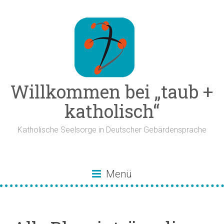
Zum
Inhalt
springen
Willkommen bei „taub +
katholisch“
Katholische Seelsorge in Deutscher Gebärdensprache
Menü
– alle Blogeinträge